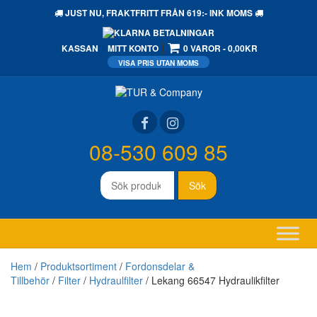
JUST NU,
FRAKTFRITT
FRÅN 619:- INK MOMS
KASSAN
MITT KONTO
0 VAROR
0,00KR
08-530 609 85
Sök
Sök
efter:
Hem
/
Produktsortiment
/
Fordonsdelar &
Tillbehör
/
Filter
/
Hydraulfilter
/ Lekang 66547 Hydraulikfilter