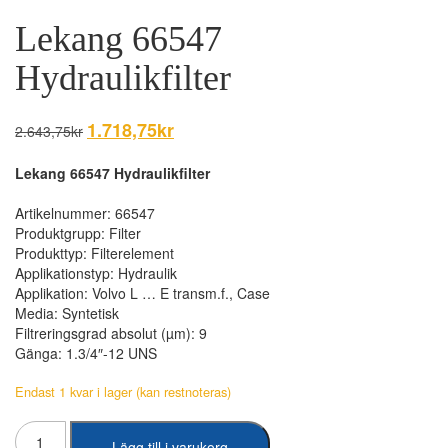
Lekang 66547
Hydraulikfilter
Det
1.718,75
kr
Det
2.643,75
kr
ursprungliga
nuvarande
priset
priset
Lekang 66547 Hydraulikfilter
var:
är:
2.643,75kr.
1.718,75kr.
Artikelnummer: 66547
Produktgrupp: Filter
Produkttyp: Filterelement
Applikationstyp: Hydraulik
Applikation: Volvo L … E transm.f., Case
Media: Syntetisk
Filtreringsgrad absolut (µm): 9
Gänga: 1.3/4″-12 UNS
Endast 1 kvar i lager (kan restnoteras)
Lekang
Lägg till i varukorg