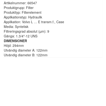
Artikelnummer: 66547
Produktgrupp: Filter
Produkttyp: Filterelement
Applikationstyp: Hydraulik
Applikation: Volvo L … E transm.f., Case
Media: Syntetisk
Filtreringsgrad absolut (µm): 9
Gänga: 1.3/4″-12 UNS
DIMENSIONER
Höjd: 294mm
Utvändig diameter A: 122mm
Utvändig diameter B: 122mm
Hydraulfilter insats P175112
1.108,75
kr