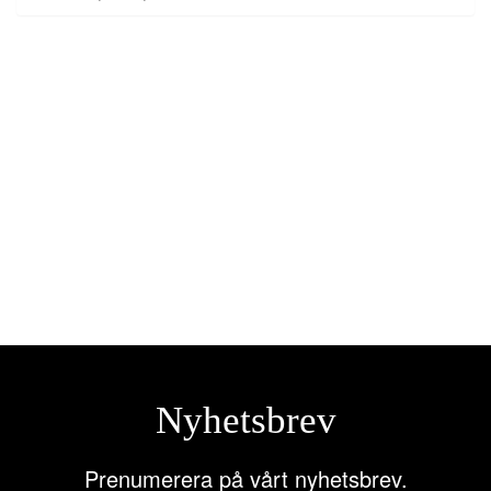
Hydraulfilter insats P175112
1.108,75
kr
Lägg till i varukorg
Nyhetsbrev
Prenumerera på vårt nyhetsbrev.