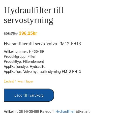
Hydraulfilter till
servostyrning
Det
396,25
kr
Det
608,75
kr
ursprungliga
nuvarande
priset
priset
Hydraulfilter till servo Volvo FM12 FH13
var:
är:
Artikelnummer: HF35489
608,75kr.
396,25kr.
Produktgrupp: Filter
Produkttyp: Filterelement
Applikationstyp: Hydraulik
Applikation: Volvo hydraulik styrning FM12 FH13
Endast 1 kvar i lager
Hydraulfilter
Lägg till i varukorg
till
servostyrning
mängd
Artikelnr:
28-HF35489
Kategori:
Hydraulfilter
Etiketter: