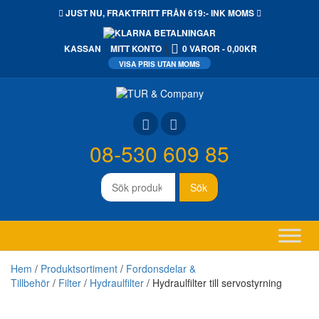
JUST NU,
FRAKTFRITT
FRÅN 619:- INK MOMS
KASSAN
MITT KONTO
0 VAROR
0,00KR
08-530 609 85
Sök
Sök
efter:
Hem
/
Produktsortiment
/
Fordonsdelar &
Tillbehör
/
Filter
/
Hydraulfilter
/ Hydraulfilter till servostyrning