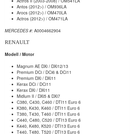
Actros II (2003-2008) / OM541LA
Antos (2012>) / OM936LA
Arocs (2012>) / OM470LA
Actros (2012>) / OM471LA
MERCEDES #:
A0004662904
RENAULT
Modell / Motor
Magnum AE DXi / DXi12/13
Premium DCi / DCi6 & DCi11
Premium DXi / DXi11
Kerax DCi / DCi11
Kerax DXi / DXi11
Midlum II / DXi5 & DXi7
C380, C430, C460 / DTI11 Euro 6
K380, K430, K460 / DTI11 Euro 6
T380, T430, T460 / DTI11 Euro 6
C440, C480, C520 / DTI13 Euro 6
K440, K480, K520 / DTI13 Euro 6
T440, T480, T520 / DTI13 Euro 6