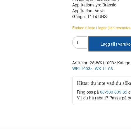
Applikationstyp: Bränsle
Applikation: Volvo
Gänga: 1″-14 UNS
Endast 2 kvar i lager (kan restnoter
Volvo
Lägg till i varuk
Bränslefilter
WK110032
mängd
Artikelnr:
28-WK11003z
Katego
WK11003z
,
WK 11 03
Hittar du inte vad du sök
Ring oss på
08-530 609 85
e
Vill du ha rabatt? Passa på o