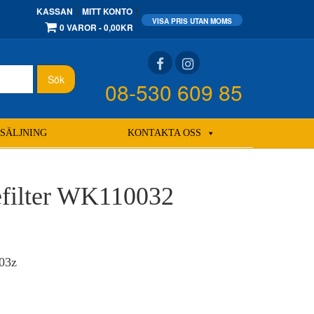
KASSAN
MITT KONTO
0 VAROR
0,00KR
Sök
08-530 609 85
SÄLJNING
KONTAKTA OSS
efilter WK110032
03z