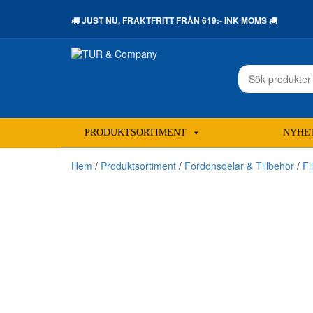
JUST NU,
FRAKTFRITT
FRÅN 619:- INK MOMS
Sök
efter:
PRODUKTSORTIMENT
NYHE
Hem
/
Produktsortiment
/
Fordonsdelar & Tillbehör
/
Fi