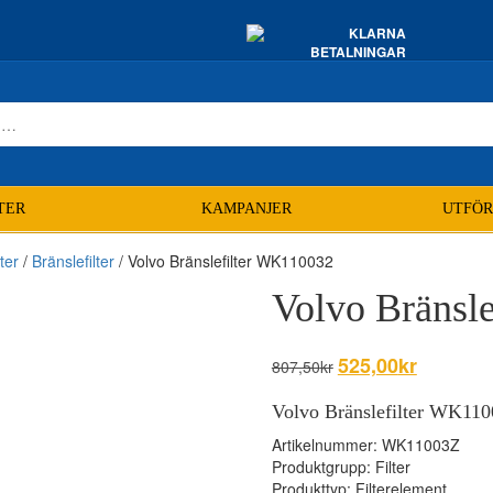
TER
KAMPANJER
UTFÖR
lter
/
Bränslefilter
/ Volvo Bränslefilter WK110032
Volvo Bränsl
Det
525,00
kr
Det
807,50
kr
ursprungliga
nuvarande
priset
priset
Volvo Bränslefilter WK110
var:
är:
Artikelnummer: WK11003Z
807,50kr.
525,00kr.
Produktgrupp: Filter
Produkttyp: Filterelement