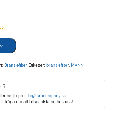
as)
org
ri:
Bränslefilter
Etiketter:
bränslefilter
,
MANN
,
er?
ller mejla på
info@turocompany.se
ch fråga om att bli avtalskund hos oss!