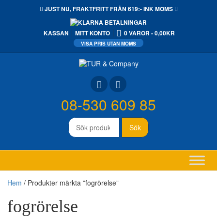
JUST NU,
FRAKTFRITT
FRÅN 619:- INK MOMS
KASSAN
MITT KONTO
0 VAROR
0,00KR
08-530 609 85
Sök
Sök
efter:
Hem
/ Produkter märkta ”fogrörelse”
fogrörelse